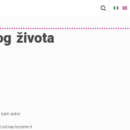
Pretraži:
g života
i sam autor.
e od nas hoćemo li