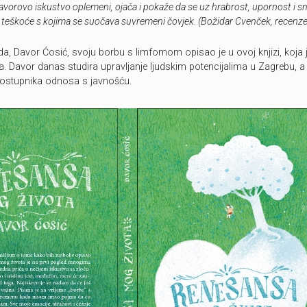
Davorovo iskustvo oplemeni, ojača i pokaže da se uz hrabrost, upornost i
će teškoće s kojima se suočava suvremeni čovjek. (Božidar Cvenček, recenze
da, Davor Ćosić, svoju borbu s limfomom opisao je u ovoj knjizi, koja j
a. Davor danas studira upravljanje ljudskim potencijalima u Zagrebu, a
vostupnika odnosa s javnošću.