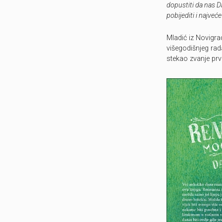
dopustiti da nas 
pobijediti i najve
Mladić iz Novigra
višegodišnjeg rad
stekao zvanje pr