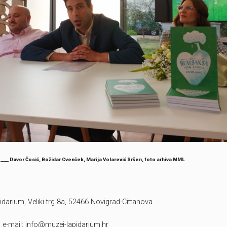
e____ Davor Čosić, Božidar Cvenček, Marija Volarević Sršen, foto arhiva MML
arium, Veliki trg 8a, 52466 Novigrad-Cittanova
, e-mail: info@muzej-lapidarium.hr