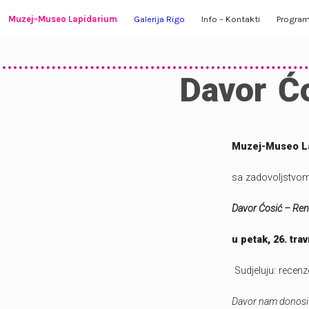
Skip
Muzej-Museo Lapidarium
Galerija Rigo
Info – Kontakti
Progra
to
content
O Muzeju
Izložbe
Radno vrijeme i ulaznice
U tijeku
Davor Ć
Zbirka Lapidarij
O galeriji
Kako do nas
U najavi
Kulturno-povijesna zbirka
Kontakti
Video ga
Muzej-Museo La
Zbirka Galerije Rigo
sa zadovoljstvom 
Stalni postav
Davor Ćosić – Re
u petak, 26. tra
Virtualna šetnja
Sudjeluju: recenz
Vezani tekstovi
Davor nam donosi 