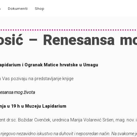
m
Dokumenti
Shop
Opći akti
osić – Renesansa mo
Izvještaji
lerija
Planovi, odluke
pidarium i Ogranak Matice hrvatske u Umagu
Statut
Vas pozivaju na predstavljanje knjige
Pristup informacijama, izjava
nesansa mog života
vnja u 19 h u Muzeju Lapidarium
ent dr.sc. Božidar Cvenček, urednica Marija Volarević Sršen, mag. nov. 
njegovo nezavidno iskustvo na duhovit i neposredan način. Na svakome j