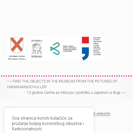
⋅⋅⋅⋅
FIND THE OBJECTS IN THE MUSEUM FROM THE PICTURES OF
HANAKAM&SCHULLER
Post
12 godina Centra za inkluziju i podršku u zajednici iz Buja
⋅⋅⋅⋅
navigation
Muzej-Museo Lapidarium
E-mail
⋅
Facebook
⋅
Old website
Ova stranica koristi kolačiće za
Galerija Rigo
E-mail
⋅
Old website
pružanje boljeg korisničkog iskustva i
funkcionalnosti.
Copyright © Muzej-Museo Lapidarium, 2007-2026