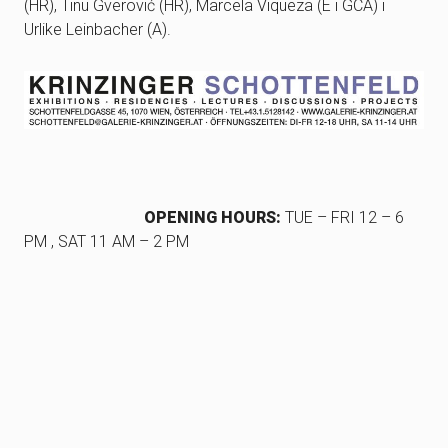
(HR), Tinu Gverović (HR), Marcela Viqueza (E i GCA) i
Urlike Leinbacher (A).
OPENING HOURS:
TUE – FRI 12 – 6
PM , SAT 11 AM – 2 PM