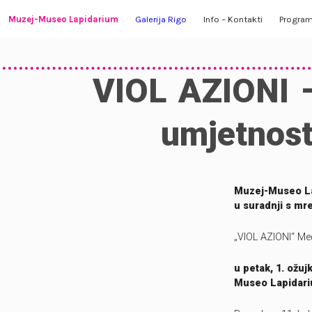
Skip
Muzej-Museo Lapidarium
Galerija Rigo
Info – Kontakti
Progra
to
content
O Muzeju
Izložbe
Radno vrijeme i ulaznice
U tijeku
VIOL AZIONI 
Zbirka Lapidarij
O galeriji
Kako do nas
U najavi
umjetnost
Kulturno-povijesna zbirka
Kontakti
Video ga
Zbirka Galerije Rigo
Muzej-Museo Lap
u suradnji s mr
Stalni postav
„VIOL AZIONI“ Me
Virtualna šetnja
u petak, 1. ožuj
Vezani tekstovi
Museo Lapidar