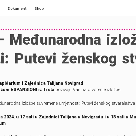
m
Dokumenti
Shop
Opći akti
– Međunarodna izlo
Izvještaji
i: Putevi ženskog st
lerija
Planovi, odluke
Statut
idarium i Zajednica Talijana Novigrad
ežom ESPANSIONI iz Trsta
pozivaju Vas na otvorenje izložbe
Pristup informacijama, izjava
đunarodna izložbe suvremene umjetnosti: Putevi ženskog stvaralaštva
ka 2024. u 17 sati u Zajednici Talijana u Novigradu i u 18 sati u M
ium