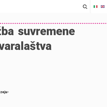
Pretraži:
žba suvremene
varalaštva
uzeju-