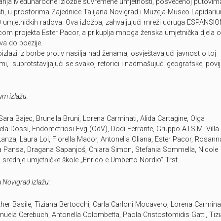
nja Međunarodne izložbe suvremene umjetnosti, posvećenoj putovim
ti, u prostorima Zajednice Talijana Novigrad i Muzeja-Museo Lapidari
0 umjetničkih radova. Ova izložba, zahvaljujući mreži udruga ESPANSION
com projekta Ester Pacor, a prikuplja mnoga ženska umjetnička djela 
tva do poezije.
izlazi iz borbe protiv nasilja nad ženama, osvještavajući javnost o toj
emi, suprotstavljajući se svakoj retorici i nadmašujući geografske, povi
um izlažu:
Sara Bajec, Brunella Bruni, Lorena Carminati, Alida Cartagine, Olga
a Dossi, Endometriosi Fvg (OdV), Dodi Ferrante, Gruppo A.I.S.M. Villa
Lanza, Laura Loi, Fiorella Macor, Antonella Oliana, Ester Pacor, Rosann
a Pansa, Dragana Sapanjoš, Chiara Simon, Stefania Sommella, Nicole
i srednje umjetničke škole „Enrico e Umberto Nordio“ Trst.
a Novigrad izlažu:
ther Basile, Tiziana Bertocchi, Carla Carloni Mocavero, Lorena Carminat
uela Cerebuch, Antonella Colombetta, Paola Cristostomidis Gatti, Tiz