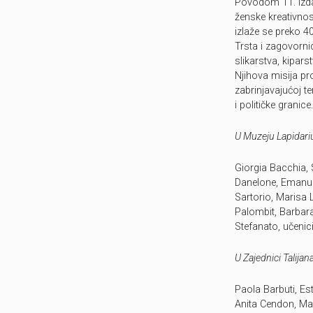
Povodom 11. Izda
ženske kreativnos
izlaže se preko 4
Trsta i zagovorni
slikarstva, kipars
Njihova misija pro
zabrinjavajućoj t
i političke granice.
U Muzeju Lapidari
Giorgia Bacchia, 
Danelone, Emanuel
Sartorio, Marisa 
Palombit, Barbar
Stefanato, učenic
U Zajednici Talijan
Paola Barbuti, Es
Anita Cendon, Man