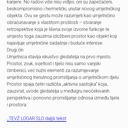
karijere. No radovi više nisu vidljivi, oni su zapečaćeni,
beskompromisno i hermetički, unutar novog umjetničkog
objekta. Ovu se gestu može razumjeti kao umjetničino
obračunavanje s vlastitom prošlosti – stvaranje
retrospektive koja je lišena svoje izvorne funkcije te
umjesto toga zauzima izložbeni prostor kao objekt koji
najavljuje umjetničine sadašnje i buduće interese.
Drugi čin
Umjetnica stavlja iskustvo gledatelja na prvo mjesto.
Prostor, zvuk, svjetlost i tijelo nisu samo vanjski
čimbenici, već nužni elementi za razumijevanje
umjetničinog trenutnog promišljanja o umjetničkom djelu.
Prostor spaja četiri različita „aktivna sastojka“ koja,
zauzvrat, uvode gledatelja u međuigru neočekivanih
perspektiva i ponovno promišljanje odnosa između tijela
i prostora.
_TEVŽ LOGAR SLO daljši tekst