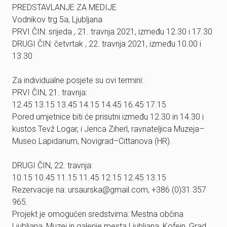
PREDSTAVLANJE ZA MEDIJE
Vodnikov trg 5a, Ljubljana
PRVI ČIN: srijeda , 21. travnja 2021, između 12.30 i 17.30
DRUGI ČIN: četvrtak , 22. travnja 2021, između 10.00 i
13.30
Za individualne posjete su ovi termini:
PRVI ČIN, 21. travnja:
12.45 13.15 13.45 14.15 14.45 16.45 17.15
Pored umjetnice biti će prisutni između 12.30 in 14.30 i
kustos Tevž Logar, i Jerica Ziherl, ravnateljica Muzeja–
Museo Lapidarium, Novigrad–Cittanova (HR).
DRUGI ČIN, 22. travnja:
10.15 10.45 11.15 11.45 12.15 12.45 13.15
Rezervacije na: ursaurska@gmail.com, +386 (0)31 357
965.
Projekt je omogućen sredstvima: Mestna občina
Ljubljana, Muzej in galerije mesta Ljubljana, Kofein, Grad