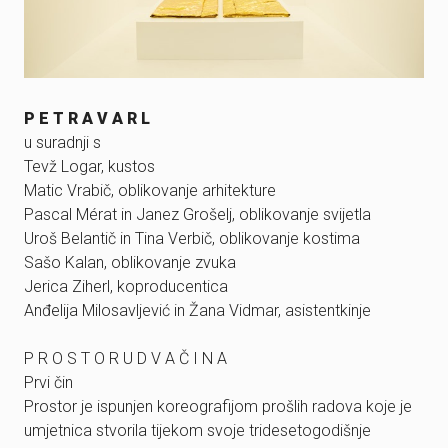
P E T R A V A R L
u suradnji s
Tevž Logar, kustos
Matic Vrabič, oblikovanje arhitekture
Pascal Mérat in Janez Grošelj, oblikovanje svijetla
Uroš Belantič in Tina Verbič, oblikovanje kostima
Sašo Kalan, oblikovanje zvuka
Jerica Ziherl, koproducentica
Anđelija Milosavljević in Žana Vidmar, asistentkinje
P R O S T O R U D V A Č I N A
Prvi čin
Prostor je ispunjen koreografijom prošlih radova koje je
umjetnica stvorila tijekom svoje tridesetogodišnje