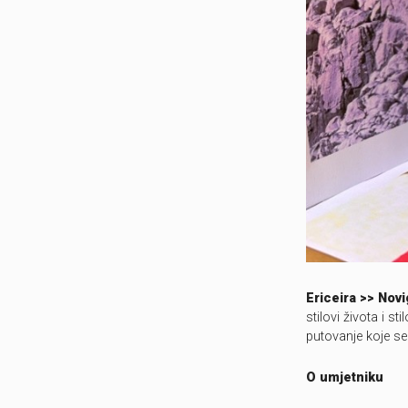
Ericeira >> Nov
stilovi života i s
putovanje koje se 
O umjetniku