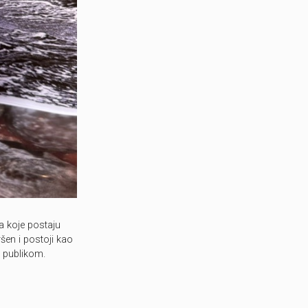
ka koje postaju
ršen i postoji kao
d publikom.