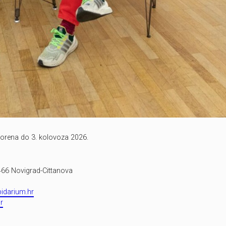
vorena do 3. kolovoza 2026.
2466 Novigrad-Cittanova
idarium.hr
r