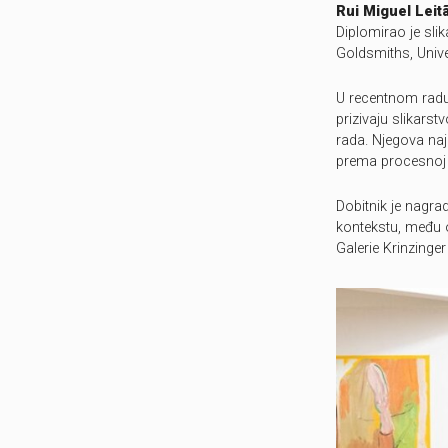
Rui Miguel Leit
Diplomirao je sli
Goldsmiths, Unive
U recentnom radu
prizivaju slikars
rada. Njegova naj
prema procesnoj u
Dobitnik je nagr
kontekstu, među 
Galerie Krinzinger