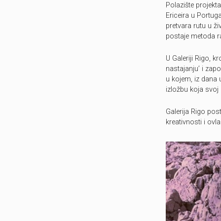
Polazište projekt
Ericeira u Portug
pretvara rutu u ži
postaje metoda ra
U Galeriji Rigo, k
nastajanju’ i zap
u kojem, iz dana 
izložbu koja svo
Galerija Rigo post
kreativnosti i ov