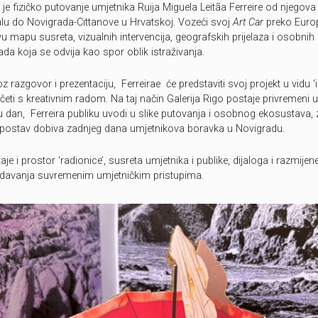
a je fizičko putovanje umjetnika Ruija Miguela Leitãa Ferreire od njego
alu do Novigrada-Cittanove u Hrvatskoj. Vozeći svoj
Art Car
preko Europ
vu mapu susreta, vizualnih intervencija, geografskih prijelaza i osobnih b
da koja se odvija kao spor oblik istraživanja.
roz razgovor i prezentaciju, Ferreirae će predstaviti svoj projekt u vidu ‘
očeti s kreativnim radom. Na taj način Galerija Rigo postaje privremeni 
u dan, Ferreira publiku uvodi u slike putovanja i osobnog ekosustava,
j postav dobiva zadnjeg dana umjetnikova boravka u Novigradu.
aje i prostor ‘radionice’, susreta umjetnika i publike, dijaloga i razmijen
ladavanja suvremenim umjetničkim pristupima.