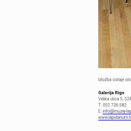
Izložba ostaje ot
Galerija Rigo
Velika ulica 5, 5
T: 052 726 582
E:
info@muzej-lap
www.lapidarium.h