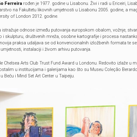
ão Ferreira
rođen je 1977. godine u Lisabonu. Živi i radi u Ericeiri, Lis
karstvo na Fakultetu likovnih umjetnosti u Lisabonu 2005. godine, a mag
rsity of London 2012. godine.
 istražuje odnose između putovanja europskom obalom, vožnje, stvara
tvo i skulpturu, društvenih mreža, osobne kartografije i procesa nastan
novija praksa udaljava se od konvencionalnih izložbenih formata te s
mjetnosti, instalaciji i živom arhivu putovanja.
ade Chelsea Arts Club Trust Fund Award u Londonu. Redovito izlaže 
ostalim u institucijama i galerijama kao što su Museu Coleção Berard
 u Beču i Mind Set Art Center u Taipeiju.