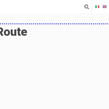
Pretraži:
 Route