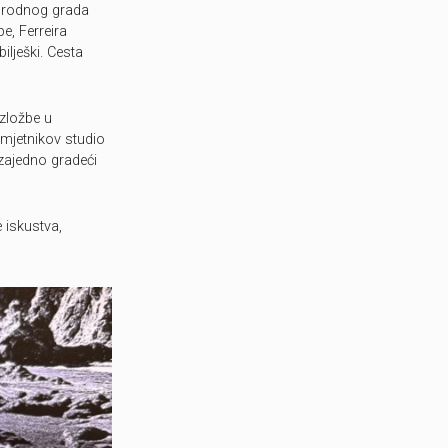
va rodnog grada
e, Ferreira
ilješki. Cesta
izložbe u
umjetnikov studio
 zajedno gradeći
e iskustva,