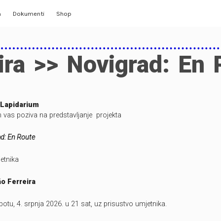
m
Dokumenti
Shop
Opći akti
ira >> Novigrad: En
Izvještaji
lerija
Planovi, odluke
Lapidarium
 vas poziva na predstavljanje projekta
Statut
ad: En Route
Pristup informacijama, izjava
etnika
ão Ferreira
ubotu, 4. srpnja 2026. u 21 sat, uz prisustvo umjetnika.