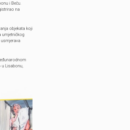
abonu i Beču.
istrirao na
nja objekata koji
ka umjetničkog
e usmjerava
u međunarodnom
o u Lisabonu,