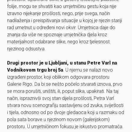
folije, mogu se shvatiti kao umjetničinu gestu koja nije
izravno nijekanje prošlosti, nego, prije svega, način
nadilaženja i preispitivanja situacije u kojoj je njezin stariji
rad umetnut u određeni novi okvir. Umjetnica daje do
znanja da više ne spoznaje umjetnička djela kroz
materijalnost odabrane slike, nego kroz tjelesnost
njezinog odsustva.
Drugi prostor je u Ljubljani, u stanu Petre Varl na
Vodnikovom trgu broj 5a
. U njemu se nalazi novo
izgrađeni prostor, koji oblikom odgovara prostoru
Galerie Rigo. Da bi se nešto počelo stvarati iznova, prvo
se mora porušiti, uništiti, ili, poput slika, upakirati. Na taj
način, ispraznivši svoj stan dijela prošlosti, Petra Varl
stvara novu scenografiju sastavljenu od zvuka, svijetlosti
i tijela, odnosno od po dvoje gledaoca koji u razmaku od
pola sata borave u njezinom novom (galerijskom)
prostoru. U umjetničinom fokusu je iskustvo promatrača.