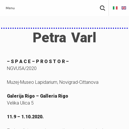
Skip
Pretraži:
Menu
to
content
Petra Varl
– S P A C E – P R O S T O R –
NGVU5A/2020
Muzej-Museo Lapidarium, Novigrad-Cittanova
Galerija Rigo – Galleria Rigo
Velika Ulica 5
11.9 – 1.10.2020.