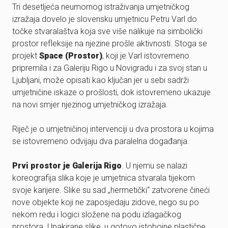
Tri desetljeća neumornog istraživanja umjetničkog
izražaja dovelo je slovensku umjetnicu Petru Varl do
točke stvaralaštva koja sve više nalikuje na simbolički
prostor refleksije na njezine prošle aktivnosti. Stoga se
projekt
Space (Prostor)
, koji je Varl istovremeno
pripremila i za Galeriju Rigo u Novigradu i za svoj stan u
Ljubljani, može opisati kao ključan jer u sebi sadrži
umjetničine iskaze o prošlosti, dok istovremeno ukazuje
na novi smjer njezinog umjetničkog izražaja.
Riječ je o umjetničinoj intervenciji u dva prostora u kojima
se istovremeno odvijaju dva paralelna događanja.
Prvi prostor je Galerija Rigo
. U njemu se nalazi
koreografija slika koje je umjetnica stvarala tijekom
svoje karijere. Slike su sad „hermetički“ zatvorene čineći
nove objekte koji ne zaposjedaju zidove, nego su po
nekom redu i logici složene na podu izlagačkog
prostora. Upakirane slike, u gotovo istobojne plastične