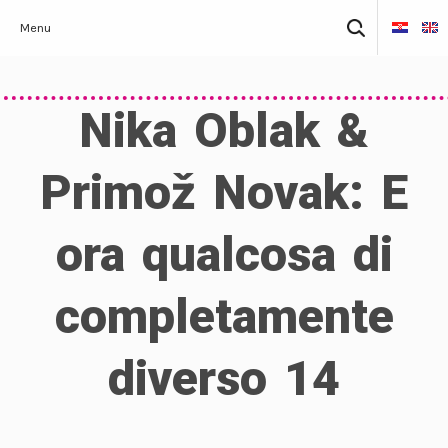
Skip
Ricerca
Menu
to
per:
content
Nika Oblak &
Primož Novak: E
ora qualcosa di
completamente
diverso 14