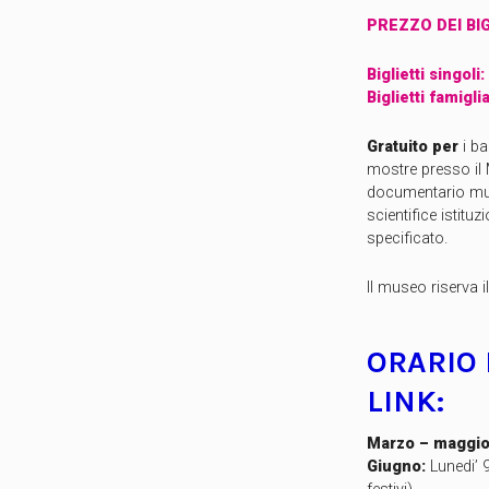
PREZZO DEI BIG
Biglietti singoli:
Biglietti famiglia
Gratuito per
i ba
mostre presso il 
documentario muse
scientifice istitu
specificato.
Il museo riserva il 
ORARIO
LINK:
Marzo – maggio
Giugno:
Lunedi’ 