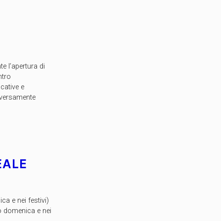
e l’apertura di
ntro
cative e
 diversamente
EALE
a e nei festivi)
so domenica e nei