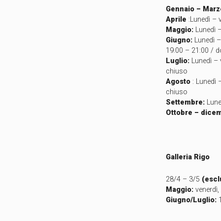
Gennaio – Marz
Aprile
:Lunedì – 
Maggio:
Lunedì 
Giugno:
Lunedì –
19:00 – 21:00 / d
Luglio:
Lunedì – 
chiuso
Agosto
: Lunedì 
chiuso
Settembre:
Lune
Ottobre – dice
Galleria Rigo
28/4 – 3/5
(escl
Maggio:
venerdì,
Giugno/Luglio:
1