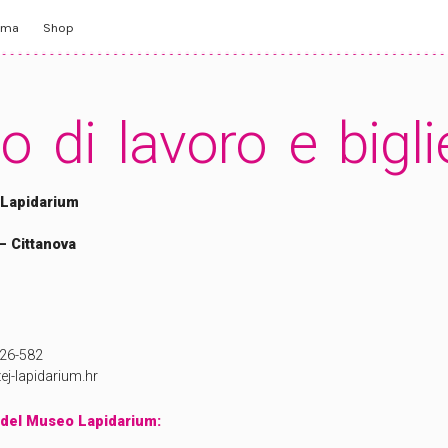
mma
Shop
o di lavoro e biglie
mamente
lleria
Lapidarium
– Cittanova
726-582
j-lapidarium.hr
o del Museo Lapidarium: