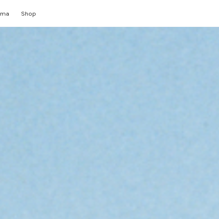
mma
Shop
mamente
lleria