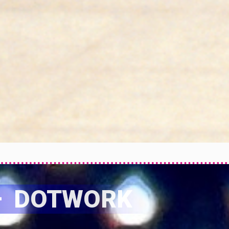
ć – DOTWORK