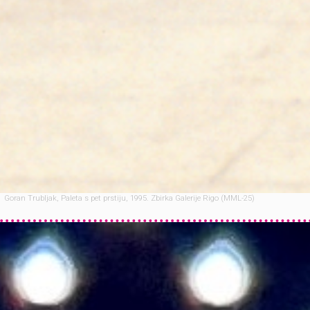
Goran Trubljak, Paleta s pet prstiju, 1995. Zbirka Galerije Rigo (MML-25)