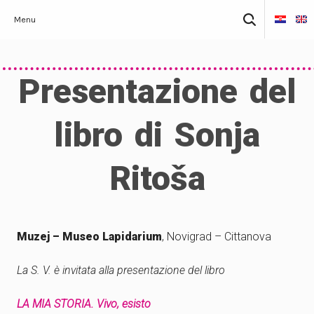
Skip
Ricerca
Menu
to
per:
content
Presentazione del
libro di Sonja
Ritoša
Muzej – Museo Lapidarium
, Novigrad – Cittanova
La S. V. è invitata alla presentazione del libro
LA MIA STORIA. Vivo, esisto