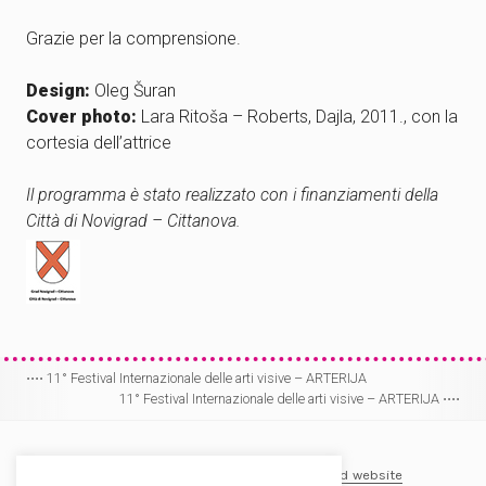
Grazie per la comprensione.
Design:
Oleg Šuran
Cover photo:
Lara Ritoša – Roberts, Dajla, 2011., con la
cortesia dell’attrice
Il programma è stato realizzato con i finanziamenti della
Città di Novigrad – Cittanova.
⋅⋅⋅⋅
11° Festival Internazionale delle arti visive – ARTERIJA
11° Festival Internazionale delle arti visive – ARTERIJA
⋅⋅⋅⋅
Post
Muzej-Museo Lapidarium
E-mail
⋅
Facebook
⋅
Old website